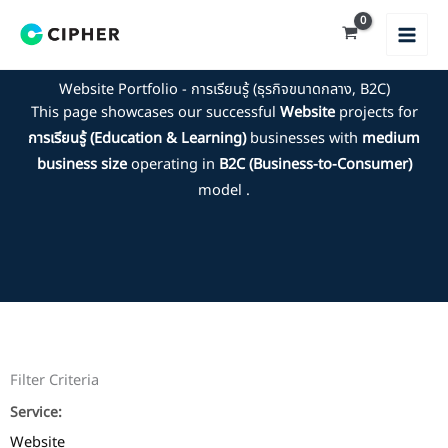
Skip
to
content
Website Portfolio - การเรียนรู้ (ธุรกิจขนาดกลาง, B2C)
This page showcases our successful
Website
projects for
การเรียนรู้ (Education & Learning)
businesses with
medium
business size
operating in
B2C (Business-to-Consumer)
model .
Filter Criteria
Service:
Website