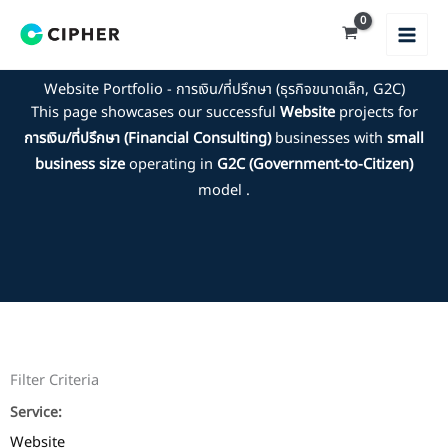
Skip
to
content
Website Portfolio - การเงิน/ที่ปรึกษา (ธุรกิจขนาดเล็ก, G2C)
This page showcases our successful
Website
projects for
การเงิน/ที่ปรึกษา (Financial Consulting)
businesses with
small
business size
operating in
G2C (Government-to-Citizen)
model .
Filter Criteria
Service:
Website