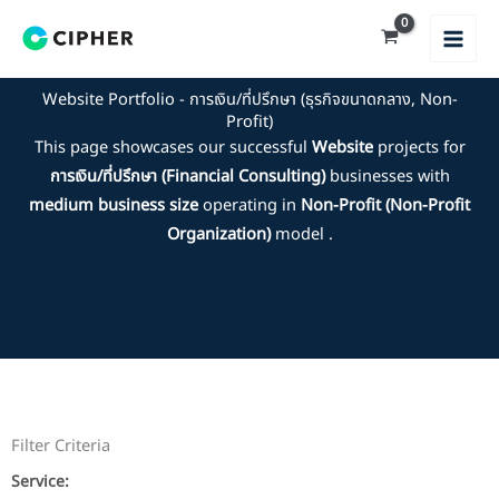
Skip
to
content
Website Portfolio - การเงิน/ที่ปรึกษา (ธุรกิจขนาดกลาง, Non-
Profit)
This page showcases our successful
Website
projects for
การเงิน/ที่ปรึกษา (Financial Consulting)
businesses with
medium business size
operating in
Non-Profit (Non-Profit
Organization)
model .
Filter Criteria
Service: