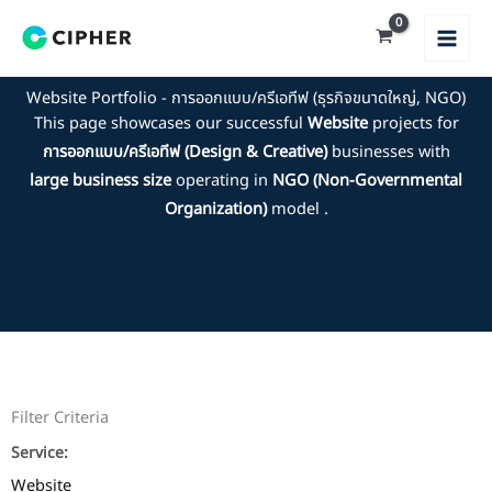
Skip
to
content
Website Portfolio - การออกแบบ/ครีเอทีฟ (ธุรกิจขนาดใหญ่, NGO)
This page showcases our successful
Website
projects for
การออกแบบ/ครีเอทีฟ (Design & Creative)
businesses with
large business size
operating in
NGO (Non-Governmental
Organization)
model .
Filter Criteria
Service:
Website