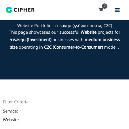
Skip
to
content
Website Portfolio - การลงทุน (ธุรกิจขนาดกลาง, C2C)
This page showcases our successful
Website
projects for
การลงทุน (Investment)
businesses with
medium business
size
operating in
C2C (Consumer-to-Consumer)
model .
Filter Criteria
Service:
Website