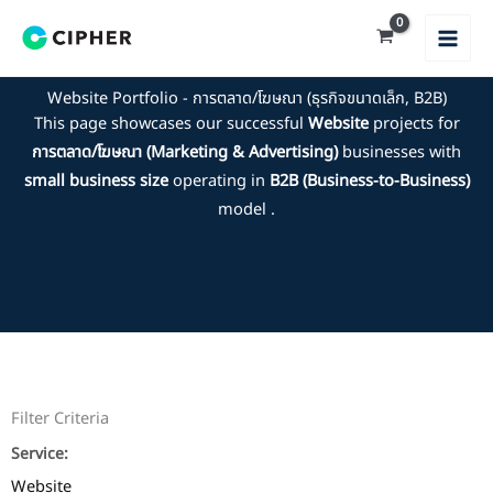
Skip
to
content
Website Portfolio - การตลาด/โฆษณา (ธุรกิจขนาดเล็ก, B2B)
This page showcases our successful
Website
projects for
การตลาด/โฆษณา (Marketing & Advertising)
businesses with
small business size
operating in
B2B (Business-to-Business)
model .
Filter Criteria
Service:
Website