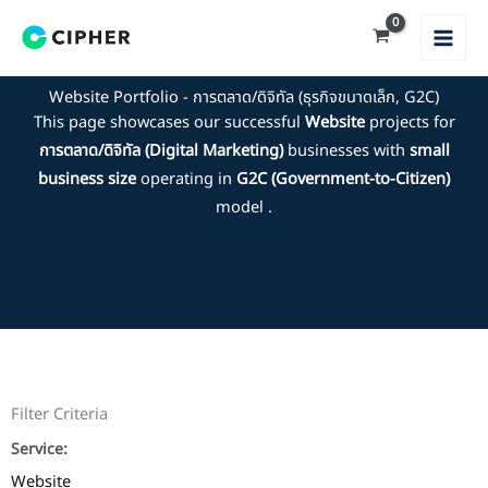
Skip
to
content
Website Portfolio - การตลาด/ดิจิทัล (ธุรกิจขนาดเล็ก, G2C)
This page showcases our successful
Website
projects for
การตลาด/ดิจิทัล (Digital Marketing)
businesses with
small
business size
operating in
G2C (Government-to-Citizen)
model .
Filter Criteria
Service:
Website