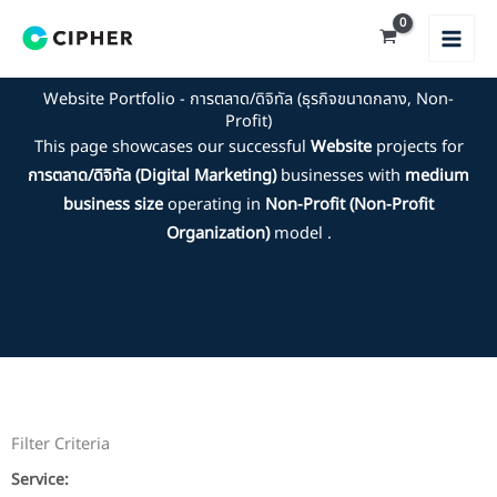
Skip
to
content
Website Portfolio - การตลาด/ดิจิทัล (ธุรกิจขนาดกลาง, Non-
Profit)
This page showcases our successful
Website
projects for
การตลาด/ดิจิทัล (Digital Marketing)
businesses with
medium
business size
operating in
Non-Profit (Non-Profit
Organization)
model .
Filter Criteria
Service: