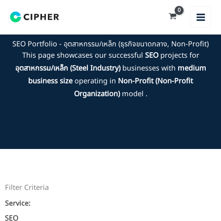
Skip
to
content
SEO Portfolio - อุตสาหกรรม/เหล็ก (ธุรกิจขนาดกลาง, Non-Profit)
This page showcases our successful
SEO
projects for
อุตสาหกรรม/เหล็ก (Steel Industry)
businesses with
medium
business size
operating in
Non-Profit (Non-Profit
Organization)
model .
Filter Criteria
Service:
SEO