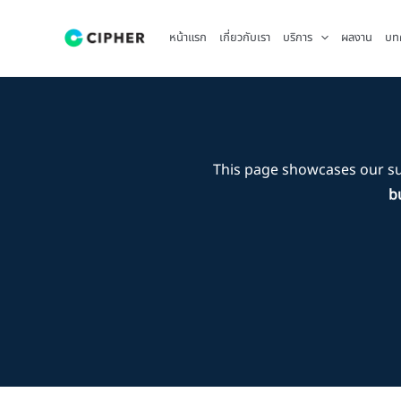
Skip
to
หน้าแรก
เกี่ยวกับเรา
บริการ
ผลงาน
บท
content
This page showcases our s
b