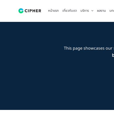
Skip
to
หน้าแรก
เกี่ยวกับเรา
บริการ
ผลงาน
บท
content
This page showcases our 
b