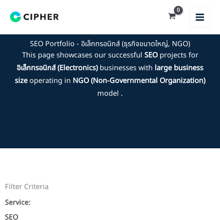
Skip
to
content
SEO Portfolio - อิเล็กทรอนิกส์ (ธุรกิจขนาดใหญ่, NGO)
This page showcases our successful
SEO
projects for
อิเล็กทรอนิกส์ (Electronics)
businesses with
large business
size
operating in
NGO (Non-Governmental Organization)
model .
Filter Criteria
Service:
SEO