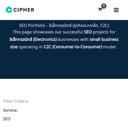
Skip
to
content
SEO Portfolio - อิเล็กทรอนิกส์ (ธุรกิจขนาดเล็ก, C2C)
This page showcases our successful
SEO
projects for
อิเล็กทรอนิกส์ (Electronics)
businesses with
small business
size
operating in
C2C (Consumer-to-Consumer)
model .
Filter Criteria
Service:
SEO