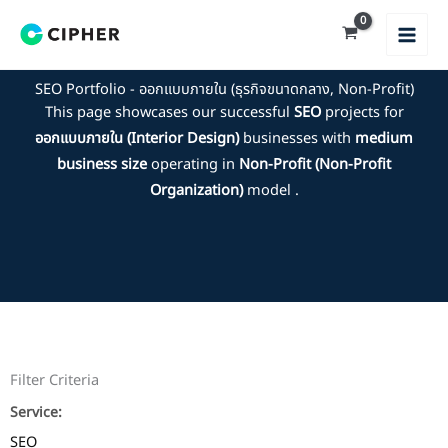
Skip
to
content
SEO Portfolio - ออกแบบภายใน (ธุรกิจขนาดกลาง, Non-Profit)
This page showcases our successful
SEO
projects for
ออกแบบภายใน (Interior Design)
businesses with
medium
business size
operating in
Non-Profit (Non-Profit
Organization)
model .
Filter Criteria
Service:
SEO