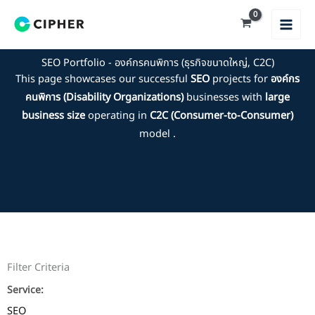
Skip
to
content
SEO Portfolio - องค์กรคนพิการ (ธุรกิจขนาดใหญ่, C2C)
This page showcases our successful
SEO
projects for
องค์กร
คนพิการ (Disability Organizations)
businesses with
large
business size
operating in
C2C (Consumer-to-Consumer)
model .
Filter Criteria
Service:
SEO