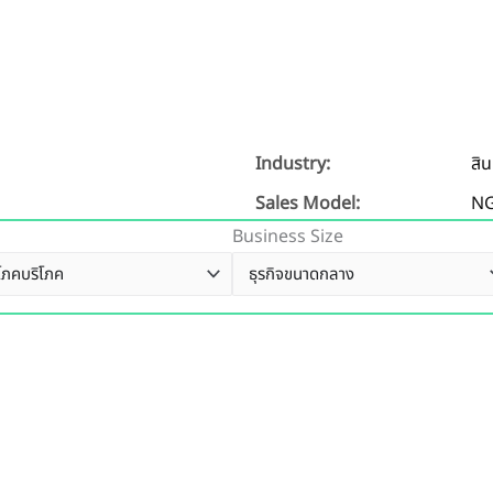
Industry:
สิ
Sales Model:
N
Business Size