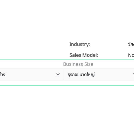
Industry:
วัส
Sales Model:
No
Business Size