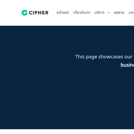
Skip
to
หน้าแรก
เกี่ยวกับเรา
บริการ
ผลงาน
บท
content
This page showcases our 
busin