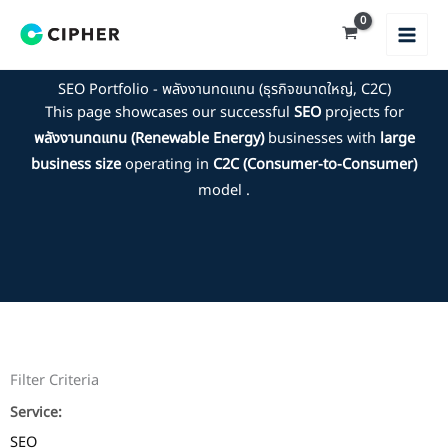
Skip
to
content
SEO Portfolio - พลังงานทดแทน (ธุรกิจขนาดใหญ่, C2C)
This page showcases our successful
SEO
projects for
พลังงานทดแทน (Renewable Energy)
businesses with
large
business size
operating in
C2C (Consumer-to-Consumer)
model .
Filter Criteria
Service:
SEO