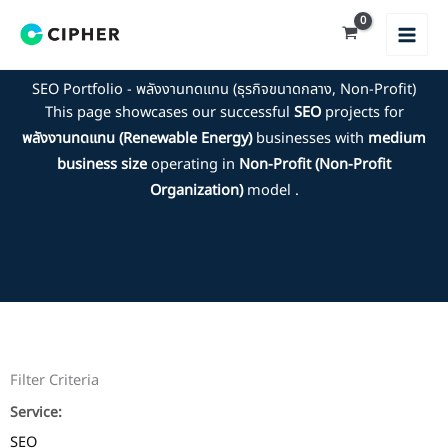
Skip
to
content
SEO Portfolio - พลังงานทดแทน (ธุรกิจขนาดกลาง, Non-Profit)
This page showcases our successful
SEO
projects for
พลังงานทดแทน (Renewable Energy)
businesses with
medium
business size
operating in
Non-Profit (Non-Profit
Organization)
model .
Filter Criteria
Service:
SEO