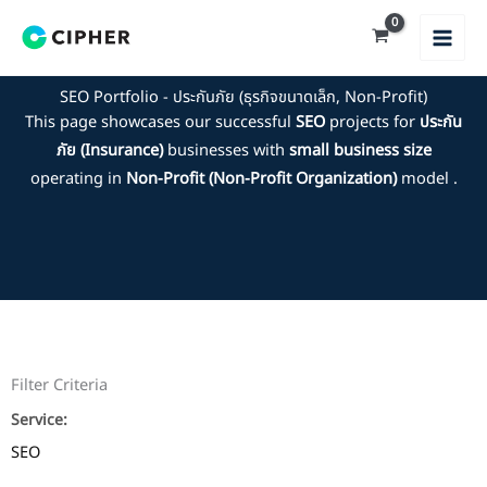
Skip
to
content
SEO Portfolio - ประกันภัย (ธุรกิจขนาดเล็ก, Non-Profit)
This page showcases our successful
SEO
projects for
ประกัน
ภัย (Insurance)
businesses with
small business size
operating in
Non-Profit (Non-Profit Organization)
model .
Filter Criteria
Service:
SEO