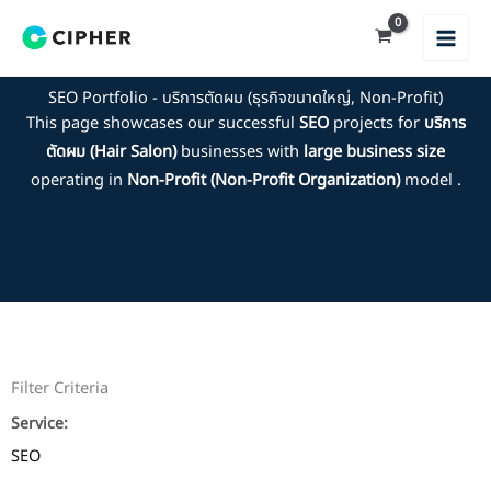
Skip
to
content
SEO Portfolio - บริการตัดผม (ธุรกิจขนาดใหญ่, Non-Profit)
This page showcases our successful
SEO
projects for
บริการ
ตัดผม (Hair Salon)
businesses with
large business size
operating in
Non-Profit (Non-Profit Organization)
model .
Filter Criteria
Service:
SEO