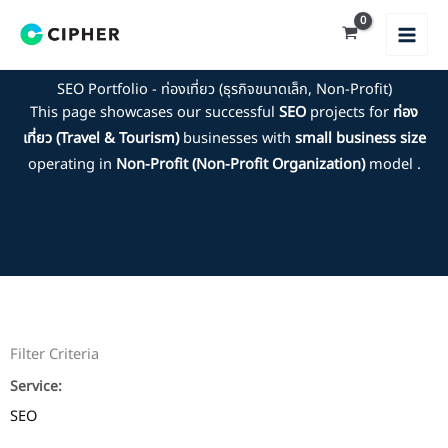
Skip
to
content
SEO Portfolio - ท่องเที่ยว (ธุรกิจขนาดเล็ก, Non-Profit)
This page showcases our successful
SEO
projects for
ท่อง
เที่ยว (Travel & Tourism)
businesses with
small business size
operating in
Non-Profit (Non-Profit Organization)
model .
Filter Criteria
Service:
SEO