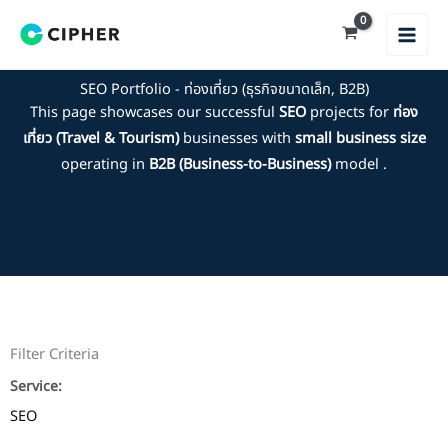
Skip
to
content
SEO Portfolio - ท่องเที่ยว (ธุรกิจขนาดเล็ก, B2B)
This page showcases our successful
SEO
projects for
ท่อง
เที่ยว (Travel & Tourism)
businesses with
small business size
operating in
B2B (Business-to-Business)
model .
Filter Criteria
Service:
SEO