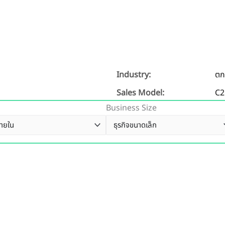
Industry:
ตก
Sales Model:
C2
Business Size