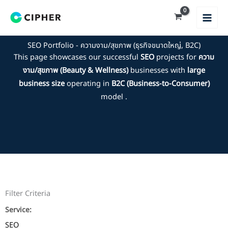
Skip
to
content
SEO Portfolio - ความงาม/สุขภาพ (ธุรกิจขนาดใหญ่, B2C)
This page showcases our successful
SEO
projects for
ความ
งาม/สุขภาพ (Beauty & Wellness)
businesses with
large
business size
operating in
B2C (Business-to-Consumer)
model .
Filter Criteria
Service:
SEO