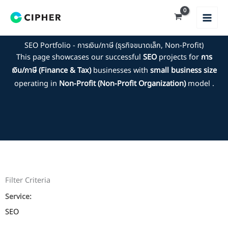
Skip
to
content
SEO Portfolio - การเงิน/ภาษี (ธุรกิจขนาดเล็ก, Non-Profit)
This page showcases our successful
SEO
projects for
การ
เงิน/ภาษี (Finance & Tax)
businesses with
small business size
operating in
Non-Profit (Non-Profit Organization)
model .
Filter Criteria
Service:
SEO