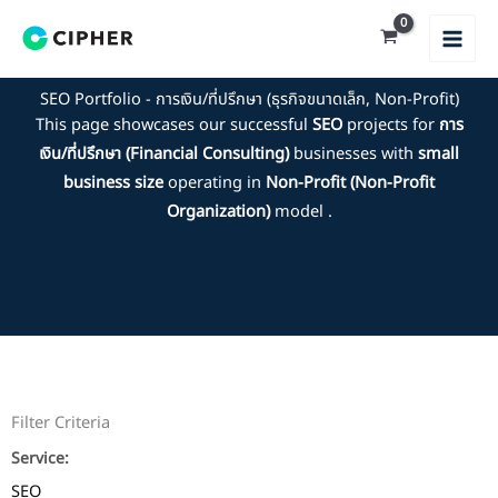
Skip
to
content
SEO Portfolio - การเงิน/ที่ปรึกษา (ธุรกิจขนาดเล็ก, Non-Profit)
This page showcases our successful
SEO
projects for
การ
เงิน/ที่ปรึกษา (Financial Consulting)
businesses with
small
business size
operating in
Non-Profit (Non-Profit
Organization)
model .
Filter Criteria
Service:
SEO