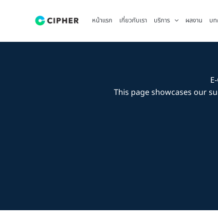
Skip
to
หน้าแรก
เกี่ยวกับเรา
บริการ
ผลงาน
บท
content
E-
This page showcases our su