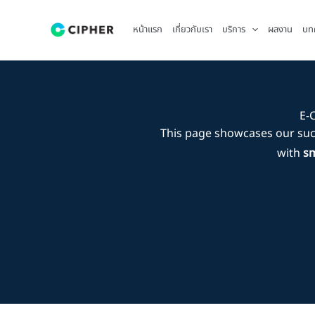
Skip
to
หน้าแรก
เกี่ยวกับเรา
บริการ
ผลงาน
บท
content
E-C
This page showcases our su
with
sm