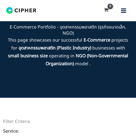
Skip
to
content
E-Commerce Portfolio - อุตสาหกรรมพลาสติก (ธุรกิจขนาดเล็ก,
NGO)
This page showcases our successful
E-Commerce
projects
for
อุตสาหกรรมพลาสติก (Plastic Industry)
businesses with
small business size
operating in
NGO (Non-Governmental
Organization)
model .
Filter Criteria
Service: