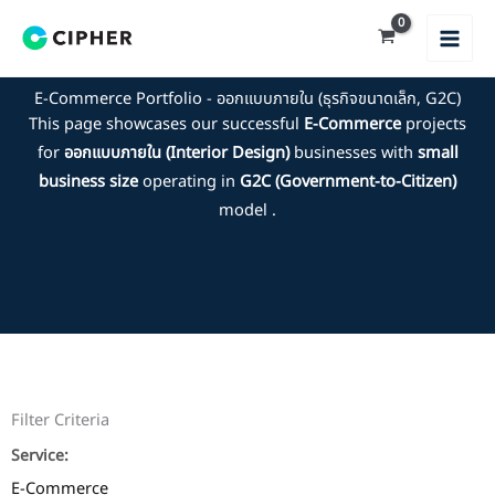
Skip
to
content
E-Commerce Portfolio - ออกแบบภายใน (ธุรกิจขนาดเล็ก, G2C)
This page showcases our successful
E-Commerce
projects
for
ออกแบบภายใน (Interior Design)
businesses with
small
business size
operating in
G2C (Government-to-Citizen)
model .
Filter Criteria
Service:
E-Commerce