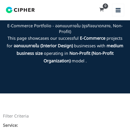
Skip
to
content
E-Commerce Portfolio - ออกแบบภายใน (ธุรกิจขนาดกลาง, Non-
Profit)
This page showcases our successful
E-Commerce
projects
for
ออกแบบภายใน (Interior Design)
businesses with
medium
business size
operating in
Non-Profit (Non-Profit
Organization)
model .
Filter Criteria
Service: