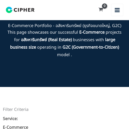
Skip
to
content
E-Commerce Portfolio - อสังหาริมทรัพย์ (ธุรกิจขนาดใหญ่, G2C)
This page showcases our successful
E-Commerce
projects
for
อสังหาริมทรัพย์ (Real Estate)
businesses with
large
business size
operating in
G2C (Government-to-Citizen)
model .
Filter Criteria
Service:
E-Commerce