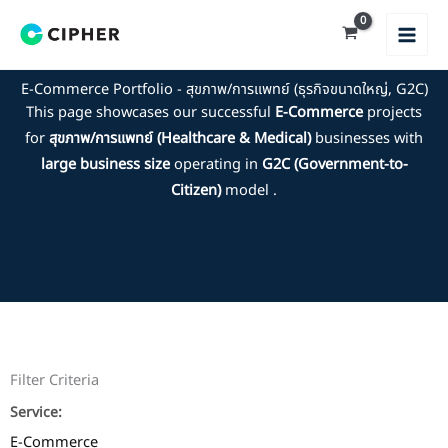
Skip
to
content
E-Commerce Portfolio - สุขภาพ/การแพทย์ (ธุรกิจขนาดใหญ่, G2C)
This page showcases our successful
E-Commerce
projects
for
สุขภาพ/การแพทย์ (Healthcare & Medical)
businesses with
large business size
operating in
G2C (Government-to-
Citizen)
model .
Filter Criteria
Service:
E-Commerce