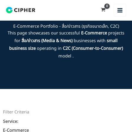
Skip
to
content
E-Commerce Portfolio - สื่อ/ข่าวสาร (ธุรกิจขนาดเล็ก, C2C)
This page showcases our successful
E-Commerce
projects
for
สื่อ/ข่าวสาร (Media & News)
businesses with
small
business size
operating in
C2C (Consumer-to-Consumer)
model .
Filter Criteria
Service:
E-Commerce