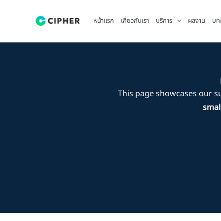
Skip
to
หน้าแรก
เกี่ยวกับเรา
บริการ
ผลงาน
บท
content
This page showcases our s
smal