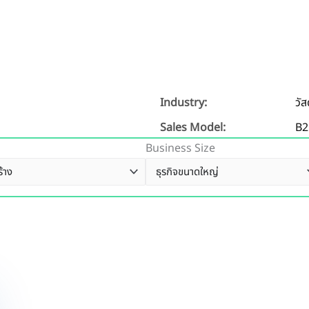
Industry:
วัส
Sales Model:
B2
Business Size