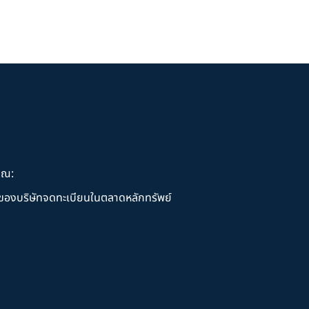
ุณ:
านของบริษัทจดทะเบียนในตลาดหลักทรัพย์