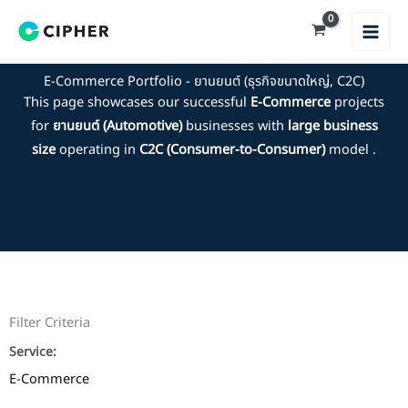
Skip
to
content
E-Commerce Portfolio - ยานยนต์ (ธุรกิจขนาดใหญ่, C2C)
This page showcases our successful
E-Commerce
projects
for
ยานยนต์ (Automotive)
businesses with
large business
size
operating in
C2C (Consumer-to-Consumer)
model .
Filter Criteria
Service:
E-Commerce