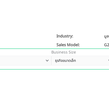
Industry:
มูล
Sales Model:
G
Business Size