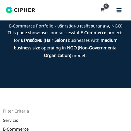
Skip
to
content
E-Commerce Portfolio - บริการตัดผม (ธุรกิจขนาดกลาง, NGO)
This page showcases our successful
E-Commerce
projects
for
บริการตัดผม (Hair Salon)
businesses with
medium
business size
operating in
NGO (Non-Governmental
Organization)
model .
Filter Criteria
Service:
E-Commerce