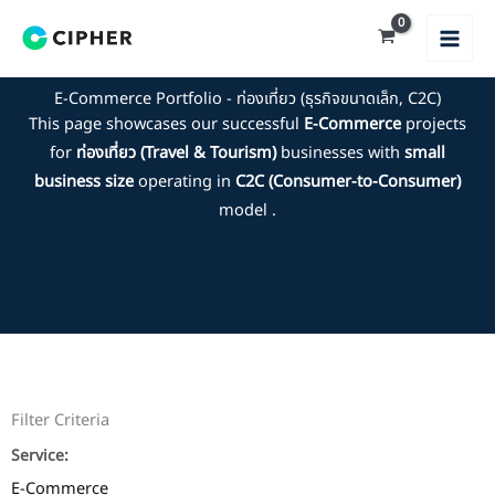
Skip
to
content
E-Commerce Portfolio - ท่องเที่ยว (ธุรกิจขนาดเล็ก, C2C)
This page showcases our successful
E-Commerce
projects
for
ท่องเที่ยว (Travel & Tourism)
businesses with
small
business size
operating in
C2C (Consumer-to-Consumer)
model .
Filter Criteria
Service:
E-Commerce