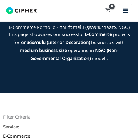
Skip
to
content
E-Commerce Portfolio - ตกแต่งภายใน (ธุรกิจขนาดกลาง, NGO)
This page showcases our successful
E-Commerce
projects
for
ตกแต่งภายใน (Interior Decoration)
businesses with
medium business size
operating in
NGO (Non-
Governmental Organization)
model .
Filter Criteria
Service:
E-Commerce