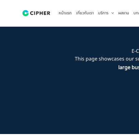
Skip
to
หน้าแรก
เกี่ยวกับเรา
บริการ
ผลงาน
บท
content
E-C
This page showcases our s
large bu