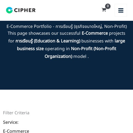
Skip
to
content
E-Commerce Portfolio - การเรียนรู้ (ธุรกิจขนาดใหญ่, Non-Profit)
This page showcases our successful
E-Commerce
projects
for
การเรียนรู้ (Education & Learning)
businesses with
large
business size
operating in
Non-Profit (Non-Profit
Organization)
model .
Filter Criteria
Service:
E-Commerce