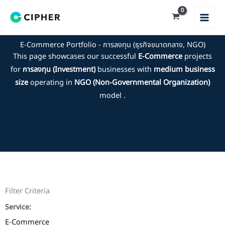
Skip
to
content
E-Commerce Portfolio - การลงทุน (ธุรกิจขนาดกลาง, NGO)
This page showcases our successful
E-Commerce
projects
for
การลงทุน (Investment)
businesses with
medium business
size
operating in
NGO (Non-Governmental Organization)
model .
Filter Criteria
Service:
E-Commerce