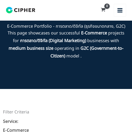
Skip
to
content
E-Commerce Portfolio - การตลาด/ดิจิทัล (ธุรกิจขนาดกลาง, G2C)
This page showcases our successful
E-Commerce
projects
for
การตลาด/ดิจิทัล (Digital Marketing)
businesses with
medium business size
operating in
G2C (Government-to-
Citizen)
model .
Filter Criteria
Service:
E-Commerce